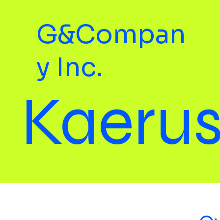
G&Compan
y Inc.
Kaeru